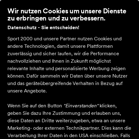
Wir nutzen Cookies um unsere Dienste
zu erbringen und zu verbessern.
Datenschutz - Sie entscheiden!
Sport 2000 und unsere Partner nutzen Cookies und
Home
Unser Geschäft
Ausrüstung
Aktuelles
Kontakt
Bekleid
andere Technologien, damit unsere Plattformen
zuverlässig und sicher laufen, wir die Performance
Sportartikel
nachvollziehen und Ihnen in Zukunft möglichst
Sporthaus Haubold Nossen
relevante Inhalte und personalisierte Werbung zeigen
können. Dafür sammeln wir Daten über unsere Nutzer
in Nossen
und das geräteübergreifende Verhalten in Bezug auf
unsere Angebote.
Entdecken
Produkte
Wenn Sie auf den Button
"Einverstanden"
klicken,
geben Sie dazu Ihre Zustimmung und erlauben uns,
diese Daten an Dritte weiterzugeben, etwa an unsere
Marketing- oder externen Technikpartner. Dies kann die
Verarbeitung Ihrer Daten in den USA einschließen. Falls