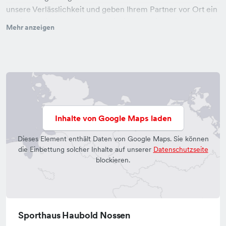
unsere Verlässlichkeit und geben Ihrem Partner vor Ort ein
Gesicht. Mittelgroße Fläche, riesige Möglichkeiten - das ist
Mehr anzeigen
das Sporthaus Haubold Nossen. Durch unsere
Partnerschaft mit der SPORT 2000 haben wir Zugriff auf
über 10.000 Artikel aller namhaften Sportlieferanten. So
können wir unseren Kunden fast jeden denkbaren
Sportartikel in kürzester Zeit beschaffen, was es auch sein
mag. Dafür steht uns das 24h/Expresslager der SPORT
2000 zur Verfügung. Ob Fußball, Laufen, Walking,
Inhalte von Google Maps laden
Wandern, Fitness oder Freizeit - wir finden für Sie die
optimale Ausrüstung. Ihr Team vom Sporthaus Haubold
Dieses Element enthält Daten von Google Maps. Sie können
"Für den perfekten Tag"
die Einbettung solcher Inhalte auf unserer
Datenschutzseite
blockieren.
Sporthaus Haubold Nossen