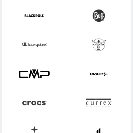
HOT Sportswear
Leki
Hummel
LOWA
Icepeak
Luhta
Ipanema
Maier Sports
Jack Wolfskin
Mammut
Jako
Meindl
JOY
Mizuno
Molten
SHOESOXX
MTS
Speedo
New Balance
stuf
Nike
tatonka
Pac
Teva
Powerplay
Under Armour
Puma
V3Tec
Rollerblade
Venice Beach
Salomon
Wilson