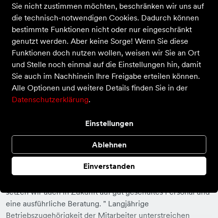
Sie nicht zustimmen möchten, beschränken wir uns auf
die technisch-notwendigen Cookies. Dadurch können
bestimmte Funktionen nicht oder nur eingeschränkt
genutzt werden. Aber keine Sorge! Wenn Sie diese
Funktionen doch nutzen wollen, weisen wir Sie an Ort
und Stelle noch einmal auf die Einstellungen hin, damit
Sie auch im Nachhinein Ihre Freigabe erteilen können.
Alle Optionen und weitere Details finden Sie in der
Datenschutzerklärung
.
Einstellungen
Sport vor Ort, liegt uns am Herzen.
Ablehnen
Eines unserer wichtigsten Ziele: Der Ansprechpartner
Nummer eins vor Ihrer Haustür zu sein. " Wir sind stets
Einverstanden
hoch motiviert, das Angebot für unsere Kunden zu
hinterfragen und entsprechend zu verbessern . " Dabei
setzen wir auch in Zukunft auf gut geschultes Personal und
eine ausführliche Beratung. " Langjährige
Betriebszugehörigkeit der Mitarbeiter unterstreichen